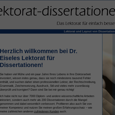
Lektorat und Layout von Dissertationen
Herzlich willkommen bei Dr.
Eiseles Lektorat für
Dissertationen!
Sie haben viel Mühe und ein paar Jahre Ihres Lebens in Ihre Doktorarbeit
investiert, wissen indes genau, dass sie noch mindestens tausend Fehler
enthält, und suchen daher einen professionellen Lektor, der Rechtschreibung,
Grammatik, Zeichensetzung, Ausdruck, Stil und vieles mehr zuverlässig
überprüft und korrigiert? Dann sind Sie bei mir genau richtig!
Ich habe nicht nur über 7000 Diplom- und andere wissenschaftliche Arbeiten
lektoriert, sondern auch mehr als 200 Dissertationen durch die Mangel
genommen und dabei wesentlich verbessert. Profitieren also auch Sie von
meiner Kompetenz und nutzen Sie meinen großen Erfahrungsschatz – wie
meine zahlreichen anderen
zufriedenen Kunden
auch.