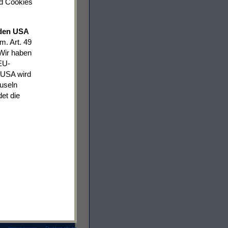
nd Cookies
 den USA
m. Art. 49
 Wir haben
EU-
 USA wird
useln
det die