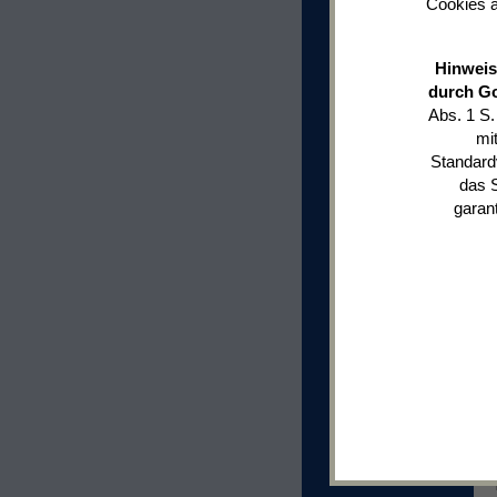
Cookies a
Hinweis
durch G
Abs. 1 S.
mi
Standard
das 
garant