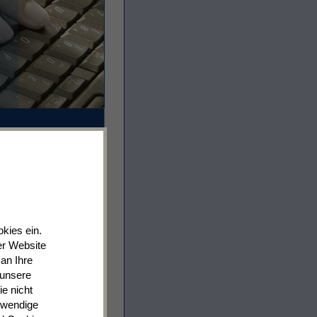
kies ein.
er Website
an Ihre
 unsere
e nicht
otwendige