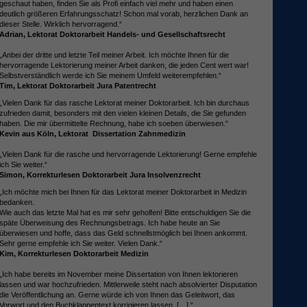
geschaut haben, finden Sie als Profi einfach viel mehr und haben einen
deutlich größeren Erfahrungsschatz! Schon mal vorab, herzlichen Dank an
dieser Stelle. Wirklich hervorragend.“
Adrian, Lektorat Doktorarbeit Handels- und Gesellschaftsrecht
„Anbei der dritte und letzte Teil meiner Arbeit. Ich möchte Ihnen für die
hervorragende Lektorierung meiner Arbeit danken, die jeden Cent wert war!
Selbstverständlich werde ich Sie meinem Umfeld weiterempfehlen.“
Tim, Lektorat Doktorarbeit Jura Patentrecht
„Vielen Dank für das rasche Lektorat meiner Doktorarbeit. Ich bin durchaus
zufrieden damit, besonders mit den vielen kleinen Details, die Sie gefunden
haben. Die mir übermittelte Rechnung, habe ich soeben überwiesen.“
Kevin aus Köln, Lektorat Dissertation Zahnmedizin
„Vielen Dank für die rasche und hervorragende Lektorierung! Gerne empfehle
ich Sie weiter.“
Simon, Korrekturlesen Doktorarbeit Jura Insolvenzrecht
„Ich möchte mich bei Ihnen für das Lektorat meiner Doktorarbeit in Medizin
bedanken.
Wie auch das letzte Mal hat es mir sehr geholfen! Bitte entschuldigen Sie die
späte Überweisung des Rechnungsbetrags. Ich habe heute an Sie
überwiesen und hoffe, dass das Geld schnellstmöglich bei Ihnen ankommt.
Sehr gerne empfehle ich Sie weiter. Vielen Dank.“
Kim, Korrekturlesen Doktorarbeit Medizin
„Ich habe bereits im November meine Dissertation von Ihnen lektorieren
lassen und war hochzufrieden. Mittlerweile steht nach absolvierter Disputation
die Veröffentlichung an. Gerne würde ich von Ihnen das Geleitwort, das
Vorwort und den Buchklappentext korrigieren lassen. […].“