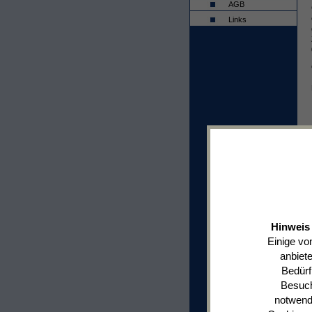
AGB
Links
Hinweis 
Einige vo
anbiet
Bedürf
Besuch
notwendi